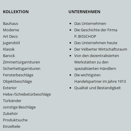
KOLLEKTION
UNTERNEHMEN
Bauhaus
Das Unternehmen
Moderne
Die Geschichte der Firma
Art Deco
P. BISSCHOP
Jugendstil
Das Unternehmen heute
Klassik
Der Velberter Wirtschaftsraum
Barock
Von den dezentralisierten
Zimmertürgarnituren
Werkstätten zu den
Sicherheitsgarnituren
spezialisierten Händlern
Fensterbeschläge
Die wichtigsten
Objektbeschläge
Handelspartner im Jahre 1913
Exterior
Qualität und Beständigkeit
Hebe-/Schiebetürbeschläge
Türbänder
sonstige Beschläge
Zubehör
Produktsuche
Einzelteile