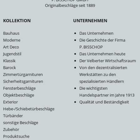
Originalbeschläge seit 1889
KOLLEKTION
UNTERNEHMEN
Bauhaus
Das Unternehmen
Moderne
Die Geschichte der Firma
Art Deco
P. BISSCHOP
Jugendstil
Das Unternehmen heute
Klassik
Der Velberter Wirtschaftsraum
Barock
Von den dezentralisierten
Zimmertürgarnituren
Werkstätten zu den
Sicherheitsgarnituren
spezialisierten Händlern
Fensterbeschläge
Die wichtigsten
Objektbeschläge
Handelspartner im Jahre 1913
Exterior
Qualität und Beständigkeit
Hebe-/Schiebetürbeschläge
Türbänder
sonstige Beschläge
Zubehör
Produktsuche